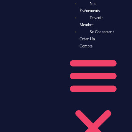
Nos
Évènements
Devenir
Membre
Se Connecter /
Créer Un
Compte