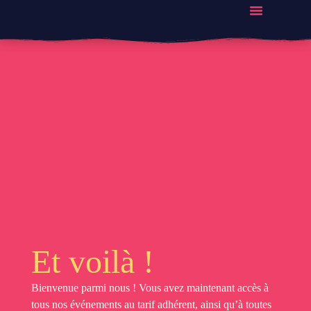
Nos Évènements
Devenir Membre
Se Connecter / Créer Un Compte
Et voilà !
Bienvenue parmi nous ! Vous avez maintenant accès à
tous nos événements au tarif adhérent, ainsi qu’à toutes