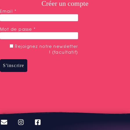
Créer un compte
S'inscrire
Email
*
Mot de passe
*
Rejoignez notre newsletter
!
(facultatif)
S'inscrire