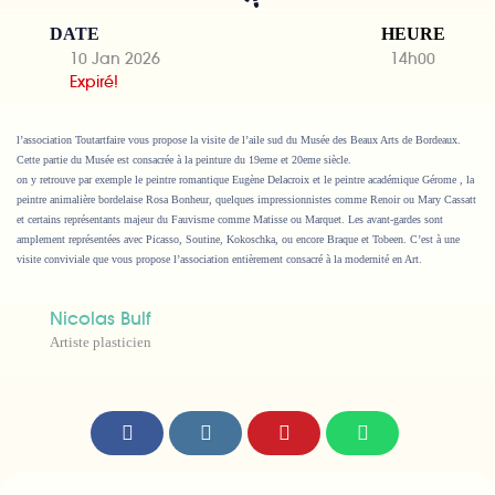
DATE
HEURE
10 Jan 2026
14h00
Expiré!
l’association Toutartfaire vous propose la visite de l’aile sud du Musée des Beaux Arts de Bordeaux.
Cette partie du Musée est consacrée à la peinture du 19eme et 20eme siècle.
on y retrouve par exemple le peintre romantique Eugène Delacroix et le peintre académique Gérome , la
peintre animalière bordelaise Rosa Bonheur, quelques impressionnistes comme Renoir ou Mary Cassatt
et certains représentants majeur du Fauvisme comme Matisse ou Marquet. Les avant-gardes sont
amplement représentées avec Picasso, Soutine, Kokoschka, ou encore Braque et Tobeen. C’est à une
visite conviviale que vous propose l’association entièrement consacré à la modernité en Art.
Nicolas Bulf
Artiste plasticien